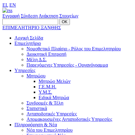
EL
EN
Εγγραφή
Σύνδεση
Ανάκτηση Στοιχείων
ΕΠΙΜΕΛΗΤΗΡΙΟ ΞΑΝΘΗΣ
Αρχική Σελίδα
Επιμελητήριο
Νομοθετικό Πλαίσιο - Ρόλος του Επιμελητηρίου
Διοικητική Επιτροπή
Μέλη Δ.Σ.
Παρεχόμενες Υπηρεσίες - Οργανόγραμμα
Υπηρεσίες
Μητρώου
Μητρώο Μελών
Γ.Ε.Μ.Η.
Υ.Μ.Σ.
Ειδικά Μητρώα
Συνδρομές & Τέλη
Στατιστικά
Ανταποδοτικές Υπηρεσίες
Απομακρυσμένες Ανταποδοτικές Υπηρεσίες
Πληροφόρηση & Νέα
Νέα του Επιμελητηρίου