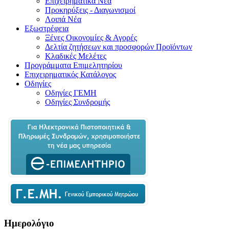
Επιχειρηματικά Νέα
Προκηρύξεις - Διαγωνισμοί
Λοιπά Νέα
Εξωστρέφεια
Ξένες Οικονομίες & Αγορές
Δελτία ζητήσεων και προσφορών Προϊόντων
Κλαδικές Μελέτες
Προγράμματα Επιμελητηρίου
Επιχειρηματικός Κατάλογος
Οδηγίες
Οδηγίες ΓΕΜΗ
Οδηγίες Συνδρομής
Ημερολόγιο