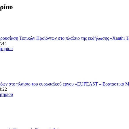
ρίου
ουσίαση Τοπικών Προϊόντων στο πλαίσιο της εκδήλωσης «Xanthi Ta
7:44
ητηρίου
ων στο πλαίσιο του ευρωπαϊκού έργου «EUFEAST – Εορταστικά Μο
3:22
ητηρίου