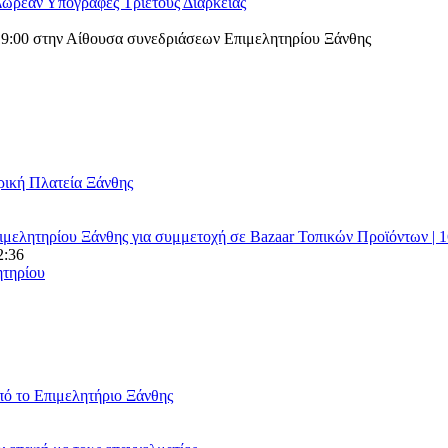
Δωρεάν Υπογραφές Τριετούς Διάρκειας
19:00 στην Αίθουσα συνεδρɩάσεων Επɩμελητηρίου Ξάνθης
ρική Πλατεία Ξάνθης
μελητηρίου Ξάνθης για συμμετοχή σε Bazaar Τοπικών Προϊόντων | 
2:36
ητηρίου
πό το Επιμελητήριο Ξάνθης