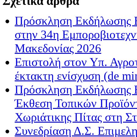
Σχετικά άρθρα
Πρόσκληση Εκδήλωσης Ε
στην 34η Εμποροβιοτεχν
Μακεδονίας 2026
Επιστολή στον Υπ. Αγροτ
έκτακτη ενίσχυση (de m
Πρόσκληση Εκδήλωσης Ε
Έκθεση Τοπικών Προϊόντ
Χωριάτικης Πίτας στη Σ
Συνεδρίαση Δ.Σ. Επιμελ