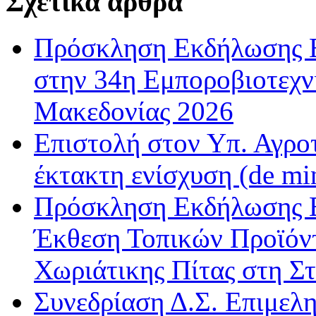
Σχετικά άρθρα
Πρόσκληση Εκδήλωσης Ε
στην 34η Εμποροβιοτεχν
Μακεδονίας 2026
Επιστολή στον Υπ. Αγροτ
έκτακτη ενίσχυση (de m
Πρόσκληση Εκδήλωσης Ε
Έκθεση Τοπικών Προϊόντ
Χωριάτικης Πίτας στη Σ
Συνεδρίαση Δ.Σ. Επιμελ