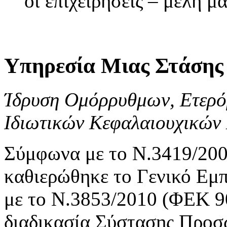
οι επιχειρήσεις – μέλη μα
Υπηρεσία Μιας Στάσης
Ίδρυση Ομόρρυθμων, Ετερό
Ιδιωτικών Κεφαλαιουχικών 
Σύμφωνα με το Ν.3419/200
καθιερώθηκε το Γενικό Ε
με το Ν.3853/2010 (ΦΕΚ 9
διαδικασία Σύστασης Προσ