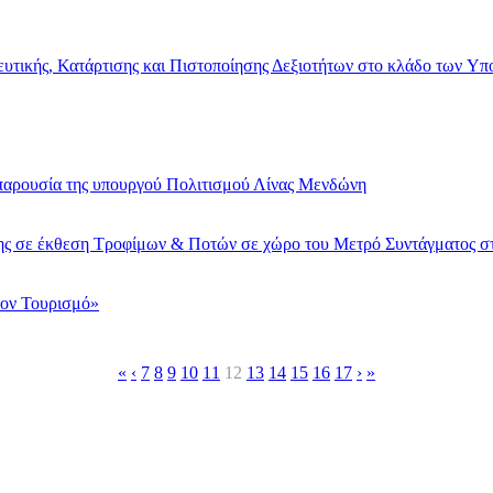
ευτικής, Κατάρτισης και Πιστοποίησης Δεξιοτήτων στο κλάδο των Y
παρουσία της υπουργού Πολιτισμού Λίνας Μενδώνη
 σε έκθεση Τροφίμων & Ποτών σε χώρο του Μετρό Συντάγματος σ
τον Τουρισμό»
«
‹
7
8
9
10
11
12
13
14
15
16
17
›
»