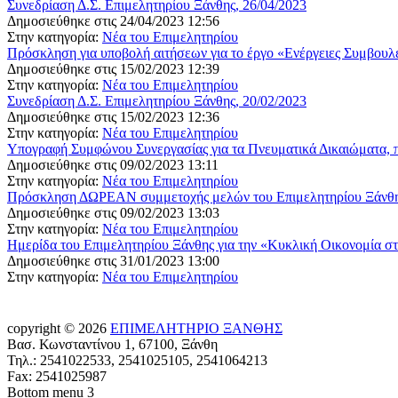
Συνεδρίαση Δ.Σ. Επιμελητηρίου Ξάνθης, 26/04/2023
Δημοσιεύθηκε στις 24/04/2023 12:56
Στην κατηγορία:
Νέα του Επιμελητηρίου
Πρόσκληση για υποβολή αιτήσεων για το έργο «Ενέργειες Συμβουλ
Δημοσιεύθηκε στις 15/02/2023 12:39
Στην κατηγορία:
Νέα του Επιμελητηρίου
Συνεδρίαση Δ.Σ. Επιμελητηρίου Ξάνθης, 20/02/2023
Δημοσιεύθηκε στις 15/02/2023 12:36
Στην κατηγορία:
Νέα του Επιμελητηρίου
Υπογραφή Συμφώνου Συνεργασίας για τα Πνευματικά Δικαιώματα, 
Δημοσιεύθηκε στις 09/02/2023 13:11
Στην κατηγορία:
Νέα του Επιμελητηρίου
Πρόσκληση ΔΩΡΕΑΝ συμμετοχής μελών του Επιμελητηρίου Ξάνθης
Δημοσιεύθηκε στις 09/02/2023 13:03
Στην κατηγορία:
Νέα του Επιμελητηρίου
Ημερίδα του Επιμελητηρίου Ξάνθης για την «Κυκλική Οικονομία σ
Δημοσιεύθηκε στις 31/01/2023 13:00
Στην κατηγορία:
Νέα του Επιμελητηρίου
copyright © 2026
ΕΠΙΜΕΛΗΤΗΡΙΟ ΞΑΝΘΗΣ
Βασ. Κωνσταντίνου 1, 67100, Ξάνθη
Τηλ.: 2541022533, 2541025105, 2541064213
Fax: 2541025987
Bottom menu 3