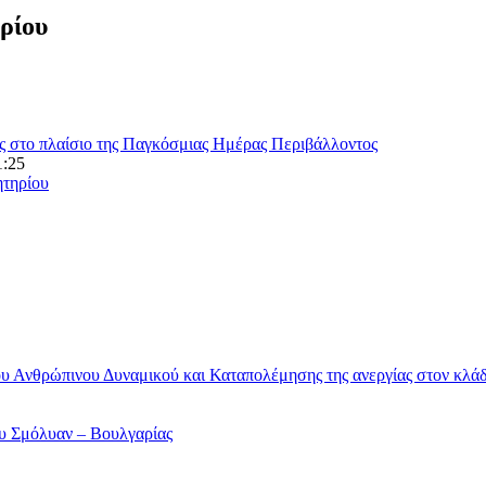
ρίου
ς στο πλαίσιο της Παγκόσμιας Ημέρας Περιβάλλοντος
1:25
ητηρίου
υ Ανθρώπινου Δυναμικού και Καταπολέμησης της ανεργίας στον κλ
ου Σμόλυαν – Βουλγαρίας