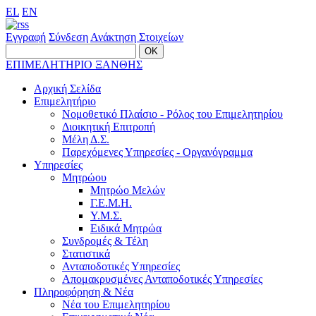
EL
EN
Εγγραφή
Σύνδεση
Ανάκτηση Στοιχείων
ΕΠΙΜΕΛΗΤΗΡΙΟ ΞΑΝΘΗΣ
Αρχική Σελίδα
Επιμελητήριο
Νομοθετικό Πλαίσιο - Ρόλος του Επιμελητηρίου
Διοικητική Επιτροπή
Μέλη Δ.Σ.
Παρεχόμενες Υπηρεσίες - Οργανόγραμμα
Υπηρεσίες
Μητρώου
Μητρώο Μελών
Γ.Ε.Μ.Η.
Υ.Μ.Σ.
Ειδικά Μητρώα
Συνδρομές & Τέλη
Στατιστικά
Ανταποδοτικές Υπηρεσίες
Απομακρυσμένες Ανταποδοτικές Υπηρεσίες
Πληροφόρηση & Νέα
Νέα του Επιμελητηρίου