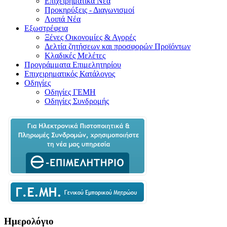
Επιχειρηματικά Νέα
Προκηρύξεις - Διαγωνισμοί
Λοιπά Νέα
Εξωστρέφεια
Ξένες Οικονομίες & Αγορές
Δελτία ζητήσεων και προσφορών Προϊόντων
Κλαδικές Μελέτες
Προγράμματα Επιμελητηρίου
Επιχειρηματικός Κατάλογος
Οδηγίες
Οδηγίες ΓΕΜΗ
Οδηγίες Συνδρομής
Ημερολόγιο