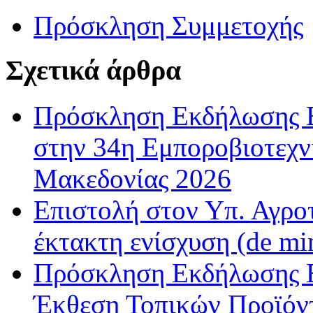
Πρόσκληση Συμμετοχής
Σχετικά άρθρα
Πρόσκληση Εκδήλωσης Ε
στην 34η Εμποροβιοτεχν
Μακεδονίας 2026
Επιστολή στον Υπ. Αγροτ
έκτακτη ενίσχυση (de m
Πρόσκληση Εκδήλωσης Ε
Έκθεση Τοπικών Προϊόντ