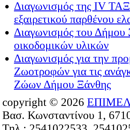
Διαγωνισμός της IV ΤΑΞ
εξαιρετικού παρθένου ελ
Διαγωνισμός του Δήμου 
οικοδομικών υλικών
Διαγωνισμός για την πρ
Ζωοτροφών για τις ανάγ
Ζώων Δήμου Ξάνθης
copyright © 2026
ΕΠΙΜΕΛ
Βασ. Κωνσταντίνου 1, 671
Τηλ.: 2541022533, 254102