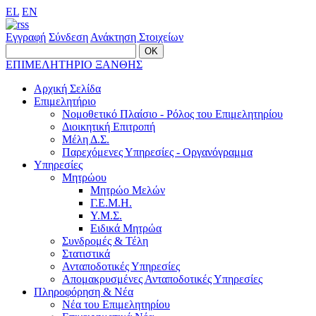
EL
EN
Εγγραφή
Σύνδεση
Ανάκτηση Στοιχείων
ΕΠΙΜΕΛΗΤΗΡΙΟ ΞΑΝΘΗΣ
Αρχική Σελίδα
Επιμελητήριο
Νομοθετικό Πλαίσιο - Ρόλος του Επιμελητηρίου
Διοικητική Επιτροπή
Μέλη Δ.Σ.
Παρεχόμενες Υπηρεσίες - Οργανόγραμμα
Υπηρεσίες
Μητρώου
Μητρώο Μελών
Γ.Ε.Μ.Η.
Υ.Μ.Σ.
Ειδικά Μητρώα
Συνδρομές & Τέλη
Στατιστικά
Ανταποδοτικές Υπηρεσίες
Απομακρυσμένες Ανταποδοτικές Υπηρεσίες
Πληροφόρηση & Νέα
Νέα του Επιμελητηρίου