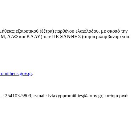
ας εξαιρετικού (έξτρα) παρθένου ελαιόλαδου, με σκοπό την
 (ΚΨΜ, ΛΑΦ και ΚΑΑΥ) των ΠΕ ΞΑΝΘΗΣ (συμπεριλαμβανομένου
omitheus.gov.gr
.
254103-5809, e-mail: ivtaxyppromithies@army.gr, καθημερινά