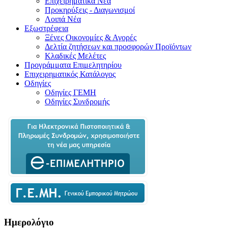
Επιχειρηματικά Νέα
Προκηρύξεις - Διαγωνισμοί
Λοιπά Νέα
Εξωστρέφεια
Ξένες Οικονομίες & Αγορές
Δελτία ζητήσεων και προσφορών Προϊόντων
Κλαδικές Μελέτες
Προγράμματα Επιμελητηρίου
Επιχειρηματικός Κατάλογος
Οδηγίες
Οδηγίες ΓΕΜΗ
Οδηγίες Συνδρομής
Ημερολόγιο