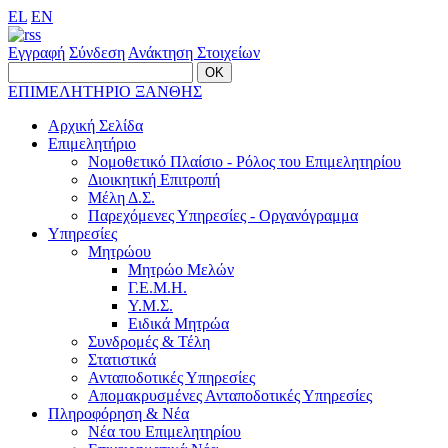
EL
EN
Εγγραφή
Σύνδεση
Ανάκτηση Στοιχείων
ΕΠΙΜΕΛΗΤΗΡΙΟ ΞΑΝΘΗΣ
Αρχική Σελίδα
Επιμελητήριο
Νομοθετικό Πλαίσιο - Ρόλος του Επιμελητηρίου
Διοικητική Επιτροπή
Μέλη Δ.Σ.
Παρεχόμενες Υπηρεσίες - Οργανόγραμμα
Υπηρεσίες
Μητρώου
Μητρώο Μελών
Γ.Ε.Μ.Η.
Υ.Μ.Σ.
Ειδικά Μητρώα
Συνδρομές & Τέλη
Στατιστικά
Ανταποδοτικές Υπηρεσίες
Απομακρυσμένες Ανταποδοτικές Υπηρεσίες
Πληροφόρηση & Νέα
Νέα του Επιμελητηρίου