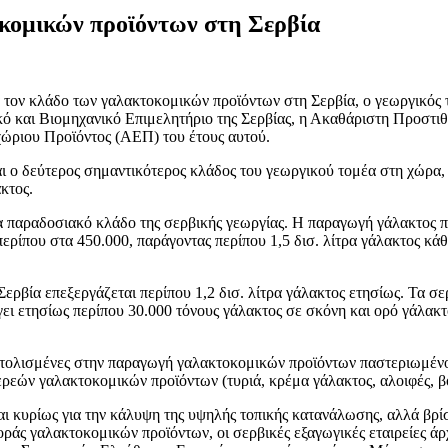
οκομικών προϊόντων στη Σερβία
ον κλάδο των γαλακτοκομικών προϊόντων στη Σερβία, ο γεωργικός το
ό και Βιομηχανικό Επιμελητήριο της Σερβίας, η Ακαθάριστη Προστι
ώριου Προϊόντος (ΑΕΠ) του έτους αυτού.
ι ο δεύτερος σημαντικότερος κλάδος του γεωργικού τομέα στη χώρα, η
κτος.
 παραδοσιακό κλάδο της σερβικής γεωργίας. Η παραγωγή γάλακτος πρ
ρίπου στα 450.000, παράγοντας περίπου 1,5 δισ. λίτρα γάλακτος κάθ
ερβία επεξεργάζεται περίπου 1,2 δισ. λίτρα γάλακτος ετησίως. Τα σ
άγει ετησίως περίπου 30.000 τόνους γάλακτος σε σκόνη και ορό γάλακ
ανατολισμένες στην παραγωγή γαλακτοκομικών προϊόντων παστεριωμέν
τερεών γαλακτοκομικών προϊόντων (τυριά, κρέμα γάλακτος, αλοιφές, β
ι κυρίως για την κάλυψη της υψηλής τοπικής κατανάλωσης, αλλά βρίσ
ράς γαλακτοκομικών προϊόντων, οι σερβικές εξαγωγικές εταιρείες ά