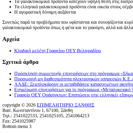
Τα γαλακτοκομικά προϊόντα κατέχουν υψηλή θέση στις διατρ
Τα ελληνικά γαλακτοκομικά προϊόντα είναι οικεία στους σέρβ
Η αγοραστική δύναμη αυξάνεται
Συνεπώς παρά τα προβλήματα που υφίστανται και συνοψίζονται κυρ
γαλακτοκομικά προϊόντα όπως η φέτα και το γιαούρτι, αλλά και άλλα
Αρχεία
Κλαδική μελέτη Γραφείου ΟΕΥ Βελιγραδίου
Σχετικά άρθρα
Πρόσκληση συμμετοχής επιχειρήσεων στο πρόγραμμα «Σήμα
Προσωρινή μη διαθεσιμότητα ηλεκτρονικών υπηρεσιών Κ.Ε.Α
ΑΑΔΕ: Ξεμπλοκάρουν οι μεταβιβάσεις κατασχεμένων ακινήτων
Ενημέρωση επιχειρήσεων για το πρόγραμμα «Μεταλυκειακό Έ
Γραφείο ΟΕΥ Ουάσιγκτων: Επιπτώσεις στις ελληνικές εξαγω
copyright © 2026
ΕΠΙΜΕΛΗΤΗΡΙΟ ΞΑΝΘΗΣ
Βασ. Κωνσταντίνου 1, 67100, Ξάνθη
Τηλ.: 2541022533, 2541025105, 2541064213
Fax: 2541025987
Bottom menu 3