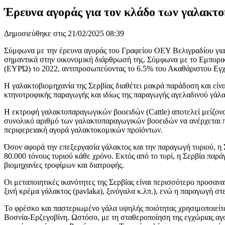
Έρευνα αγοράς για τον κλάδο των γαλακτ
Δημοσιεύθηκε στις 21/02/2025 08:39
Σύμφωνα με την έρευνα αγοράς του Γραφείου ΟΕΥ Βελιγραδίου για τ
σημαντικά στην οικονομική διάρθρωσή της. Σύμφωνα με το Εμπορικ
(ΕΥΡΏ) το 2022, αντιπροσωπεύοντας το 6.5% του Ακαθάριστου Εγχ
Η γαλακτοβιομηχανία της Σερβίας διαθέτει μακρά παράδοση και είνα
κτηνοτροφικής παραγωγής και ιδίως της παραγωγής αγελαδινού γάλα
Η εκτροφή γαλακτοπαραγωγικών βοοειδών (Cattle) αποτελεί μείζονα
συνολικό αριθμό των γαλακτοπαραγωγικών βοοειδών να ανέρχεται πε
περιφερειακή αγορά γαλακτοκομικών προϊόντων.
Όσον αφορά την επεξεργασία γάλακτος και την παραγωγή τυριού, η Σ
80.000 τόνους τυριού κάθε χρόνο. Εκτός από το τυρί, η Σερβία παρ
βιομηχανίες τροφίμων και διατροφής.
Οι μεταποιητικές ικανότητες της Σερβίας είναι περισσότερο προσ
ξινή κρέμα γάλακτος (pavlaka), ξινόγαλα κ.λπ.), ενώ η παραγωγή σ
Το φρέσκο και παστεριωμένο γάλα υψηλής ποιότητας χρησιμοποιείτα
Βοσνία-Ερζεγοβίνη. Ωστόσο, με τη σταθεροποίηση της εγχώριας αγο