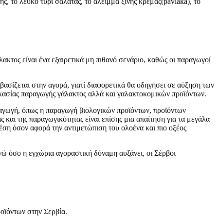
 το λευκό τυρί σαλάτας, το άλειμμα ξινής κρέμας(pavlaka), το
ακτος είναι ένα εξαιρετικά μη πιθανό σενάριο, καθώς οι παραγωγοί
βασίζεται στην αγορά, γιατί διαφορετικά θα οδηγήσει σε αύξηση των
ικασίας παραγωγής γάλακτος αλλά και γαλακτοκομικών προϊόντων.
αραγωγή, όπως η παραγωγή βιολογικών προϊόντων, προϊόντων
 και της παραγωγικότητας είναι επίσης μια απαίτηση για τα μεγάλα
θέση όσον αφορά την αντιμετώπιση του ολοένα και πιο οξέος
νώ όσο η εγχώρια αγοραστική δύναμη αυξάνει, οι Σέρβοι
οϊόντων στην Σερβία.