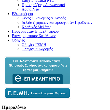
Επιχειρηματικά Νέα
Προκηρύξεις - Διαγωνισμοί
Λοιπά Νέα
Εξωστρέφεια
Ξένες Οικονομίες & Αγορές
Δελτία ζητήσεων και προσφορών Προϊόντων
Κλαδικές Μελέτες
Προγράμματα Επιμελητηρίου
Επιχειρηματικός Κατάλογος
Οδηγίες
Οδηγίες ΓΕΜΗ
Οδηγίες Συνδρομής
Ημερολόγιο