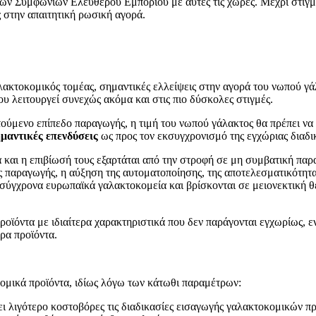
ων Συμφωνιών Ελεύθερου Εμπορίου με αυτές τις χώρες. Μέχρι στιγμής,
ς στην απαιτητική ρωσική αγορά.
λακτοκομικός τομέας, σημαντικές ελλείψεις στην αγορά του νωπού γάλ
 λειτουργεί συνεχώς ακόμα και στις πιο δύσκολες στιγμές.
τούμενο επίπεδο παραγωγής, η τιμή του νωπού γάλακτος θα πρέπει να 
ημαντικές επενδύσεις
ως προς τον εκσυγχρονισμό της εγχώριας διαδ
α και η επιβίωσή τους εξαρτάται από την στροφή σε μη συμβατική π
ς παραγωγής, η αύξηση της αυτοματοποίησης, της αποτελεσματικότητας
α σύγχρονα ευρωπαϊκά γαλακτοκομεία και βρίσκονται σε μειονεκτική 
οϊόντα με ιδιαίτερα χαρακτηριστικά που δεν παράγονται εγχωρίως, ε
ρα προϊόντα.
ομικά προϊόντα, ιδίως λόγω των κάτωθι παραμέτρων:
 λιγότερο κοστοβόρες τις διαδικασίες εισαγωγής γαλακτοκομικών πρ