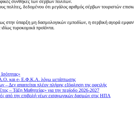
οφικές συνθήκες των σέρβων πολιτών.
ους πολίτες, δεδομένου ότι μεγάλος αριθμός σέρβων τουριστών επισκ
ίως στην ύπαρξη μη δασμολογικών εμποδίων, η σερβική αγορά εμφανί
 ιδίως τυροκομικά προϊόντα.
 Ισότητας»
.Ο. και e- Ε.Φ.Κ.Α. λόγω μετάπτωσης
 – Δεν απαιτείται πλέον πλήρης εξόφληση της οφειλής
τος – Τάξη Μαθητείας» για την περίοδο 2026-2027
γές από την επιβολή νέων εισαγωγικών δασμών στις ΗΠΑ