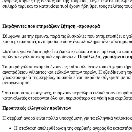
αγορών, κυρίως της Ρωσίας και της Τουρκίας, λόγω των επικυρωμέν
σκληρό τυρί και το κατσικίσιο τυρί έχουν ήδη βρει τους πελάτες του
Παράγοντες που επηρεάζουν ζήτηση –προσφορά
Σύμφωνα με την έρευνα, παρά τις δυσκολίες που αντιμετωπίζει ο γα
και οι μεταποιητές αντιπροσωπεύουν ένα ολοκληρωμένο σύστημα που
Ωστόσο, για να διατηρηθεί το ζωικό κεφάλαιο και επομένως το απαι
τιμών των γαλακτοκομικών προϊόντων. Παράλληλα,
χρειάζονται σ
Τα μικρά γαλακτοκομεία έχουν ως επί το πλείστον τοπικό χαρακτήρ
αιγοπρόβειου γάλακτος και ειδικών τύπων τυριών. Η εξειδίκευση τη
γαλακτοκομεία της Σερβίας, τα οποία είναι μικρά σε σύγκριση με τ
ανταγωνισμού.
Όσο αφορά τις εισαγωγές, υπάρχουν περιθώρια ειδικά όσον αφορά πρ
καταναλωτές στρέφονται όλο και περισσότερο σε νέα ή και ακριβότε
Προοπτικές ελληνικών προϊόντων
Η σερβική αγορά είναι πολλά υποσχόμενη για τα ελληνικά γαλακτοκ
Η σταδιακή απελευθέρωση της σερβικής αγοράς θα καταστήσει