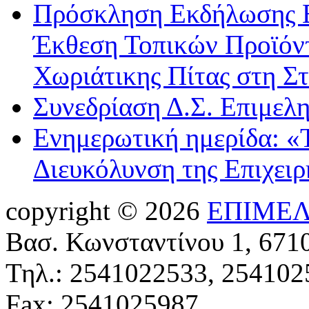
Πρόσκληση Εκδήλωσης Ε
Έκθεση Τοπικών Προϊόντ
Χωριάτικης Πίτας στη Σ
Συνεδρίαση Δ.Σ. Επιμελ
Ενημερωτική ημερίδα: «
Διευκόλυνση της Επιχει
copyright © 2026
ΕΠΙΜΕΛ
Βασ. Κωνσταντίνου 1, 671
Τηλ.: 2541022533, 254102
Fax: 2541025987