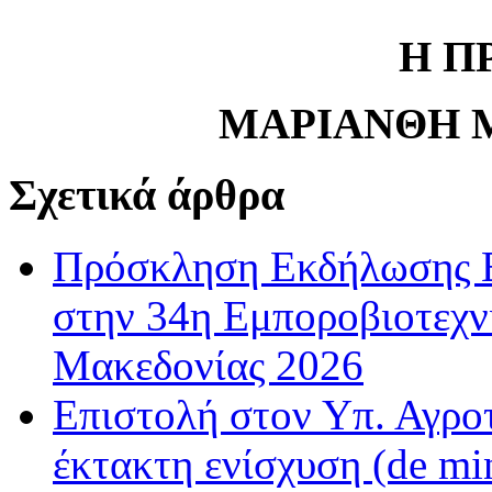
Η Π
ΜΑΡΙΑΝΘΗ 
Σχετικά άρθρα
Πρόσκληση Εκδήλωσης Ε
στην 34η Εμποροβιοτεχν
Μακεδονίας 2026
Επιστολή στον Υπ. Αγροτ
έκτακτη ενίσχυση (de m