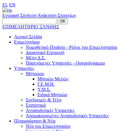
EL
EN
Εγγραφή
Σύνδεση
Ανάκτηση Στοιχείων
ΕΠΙΜΕΛΗΤΗΡΙΟ ΞΑΝΘΗΣ
Αρχική Σελίδα
Επιμελητήριο
Νομοθετικό Πλαίσιο - Ρόλος του Επιμελητηρίου
Διοικητική Επιτροπή
Μέλη Δ.Σ.
Παρεχόμενες Υπηρεσίες - Οργανόγραμμα
Υπηρεσίες
Μητρώου
Μητρώο Μελών
Γ.Ε.Μ.Η.
Υ.Μ.Σ.
Ειδικά Μητρώα
Συνδρομές & Τέλη
Στατιστικά
Ανταποδοτικές Υπηρεσίες
Απομακρυσμένες Ανταποδοτικές Υπηρεσίες
Πληροφόρηση & Νέα
Νέα του Επιμελητηρίου