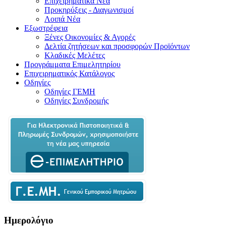
Επιχειρηματικά Νέα
Προκηρύξεις - Διαγωνισμοί
Λοιπά Νέα
Εξωστρέφεια
Ξένες Οικονομίες & Αγορές
Δελτία ζητήσεων και προσφορών Προϊόντων
Κλαδικές Μελέτες
Προγράμματα Επιμελητηρίου
Επιχειρηματικός Κατάλογος
Οδηγίες
Οδηγίες ΓΕΜΗ
Οδηγίες Συνδρομής
Ημερολόγιο