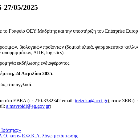
5-27/05/2025
ε το Γραφείο ΟΕΥ Μαδρίτης και την υποστήριξη του Enterprise Euro
οφίμων, βιολογικών προϊόντων (δομικά υλικά, φαρμακευτικά καλλυντ
& απορριμμάτων, ΑΠΕ, logistics).
ερομηνία εκδήλωσης ενδιαφέροντος.
έμπτη, 24 Απριλίου 2025
:
σας στα αγγλικά.
αι στο ΕΒΕΑ (τ.: 210-3382342 email:
tretzeka@acci.gr
), στον ΣΕΒ (τ
ail:
a.mavroidi@eg.gov.gr
)
 Ισότητας»
.Ο. και e- Ε.Φ.Κ.Α. λόγω μετάπτωσης