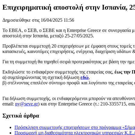
Επιχειρηματική αποστολή στην Ισπανία, 2
Δημοσιεύθηκε στις 16/04/2025 11:56
Το ΕΒΕΑ, ο ΣΕΒ, ο ΣΕΒΕ και η Enterprise Greece σε συνεργασία μ
αποστολή στην Ισπανία, μεταξύ 25-27/05/2025.
Προβλέπεται συμμετοχή 20 επιχειρήσεων με έμφαση στους τομείς τρ
κατασκευές, καινοτόμες επιχειρήσεις, ενέργεια, διαχείριση υδάτων 
Για τη συμμετοχή θα τηρηθεί σειρά προτεραιότητας με βάση την ημ
Εκδηλώστε το ενδιαφέρον συμμετοχής της εταιρείας σας,
έως την Π
α) συμπληρώνοντας τη σχετική δήλωση
εδώ
,
β) στέλνοντας επιπλέον σύντομο προφίλ και λογότυπο της εταιρείας 
Για δήλωση συμμετοχής, οι ενδιαφερόμενοι μπορούν να απευθύνοντ
email:
ny@seve.gr
) και στην Enterprise Greece (τ.: 210-3355715, em
Σχετικά άρθρα
Πρόσκληση συμμετοχής επιχειρήσεων στο πρόγραμμα «Σήμα
Προσωρινή μη διαθεσιμότητα ηλεκτρονικών υπηρεσιών Κ.Ε.Α