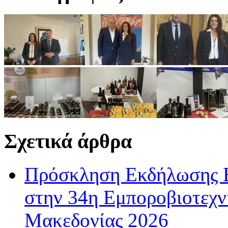
Σχετικά άρθρα
Πρόσκληση Εκδήλωσης Ε
στην 34η Εμποροβιοτεχν
Μακεδονίας 2026