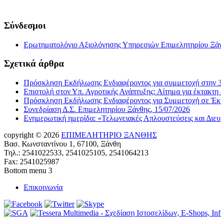
Σύνδεσμοι
Ερωτηματολόγιο Αξιολόγησης Υπηρεσιών Επιμελητηρίου Ξά
Σχετικά άρθρα
Πρόσκληση Εκδήλωσης Ενδιαφέροντος για συμμετοχή στην 3
Επιστολή στον Υπ. Αγροτικής Ανάπτυξης: Αίτημα για έκτακτη
Πρόσκληση Εκδήλωσης Ενδιαφέροντος για Συμμετοχή σε Έκθε
Συνεδρίαση Δ.Σ. Επιμελητηρίου Ξάνθης, 15/07/2026
Ενημερωτική ημερίδα: «Τελωνειακές Απλουστεύσεις και Διευ
copyright © 2026
ΕΠΙΜΕΛΗΤΗΡΙΟ ΞΑΝΘΗΣ
Βασ. Κωνσταντίνου 1, 67100, Ξάνθη
Τηλ.: 2541022533, 2541025105, 2541064213
Fax: 2541025987
Bottom menu 3
Επικοινωνία