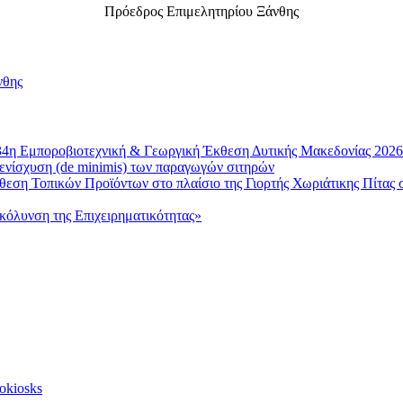
Πρόεδρος Επιμελητηρίου Ξάνθης
νθης
4η Εμποροβιοτεχνική & Γεωργική Έκθεση Δυτικής Μακεδονίας 2026
 ενίσχυση (de minimis) των παραγωγών σιτηρών
ση Τοπικών Προϊόντων στο πλαίσιο της Γιορτής Χωριάτικης Πίτας
κόλυνση της Επιχειρηματικότητας»