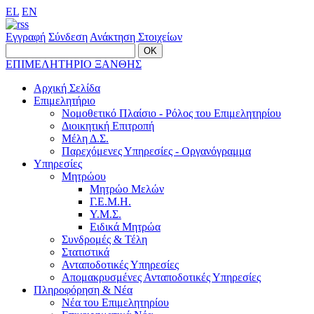
EL
EN
Εγγραφή
Σύνδεση
Ανάκτηση Στοιχείων
ΕΠΙΜΕΛΗΤΗΡΙΟ ΞΑΝΘΗΣ
Αρχική Σελίδα
Επιμελητήριο
Νομοθετικό Πλαίσιο - Ρόλος του Επιμελητηρίου
Διοικητική Επιτροπή
Μέλη Δ.Σ.
Παρεχόμενες Υπηρεσίες - Οργανόγραμμα
Υπηρεσίες
Μητρώου
Μητρώο Μελών
Γ.Ε.Μ.Η.
Υ.Μ.Σ.
Ειδικά Μητρώα
Συνδρομές & Τέλη
Στατιστικά
Ανταποδοτικές Υπηρεσίες
Απομακρυσμένες Ανταποδοτικές Υπηρεσίες
Πληροφόρηση & Νέα
Νέα του Επιμελητηρίου