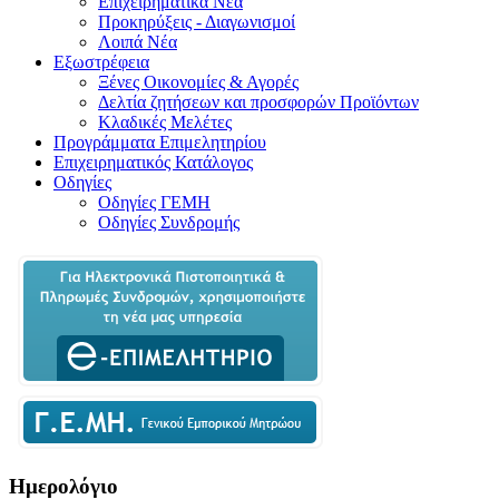
Επιχειρηματικά Νέα
Προκηρύξεις - Διαγωνισμοί
Λοιπά Νέα
Εξωστρέφεια
Ξένες Οικονομίες & Αγορές
Δελτία ζητήσεων και προσφορών Προϊόντων
Κλαδικές Μελέτες
Προγράμματα Επιμελητηρίου
Επιχειρηματικός Κατάλογος
Οδηγίες
Οδηγίες ΓΕΜΗ
Οδηγίες Συνδρομής
Ημερολόγιο