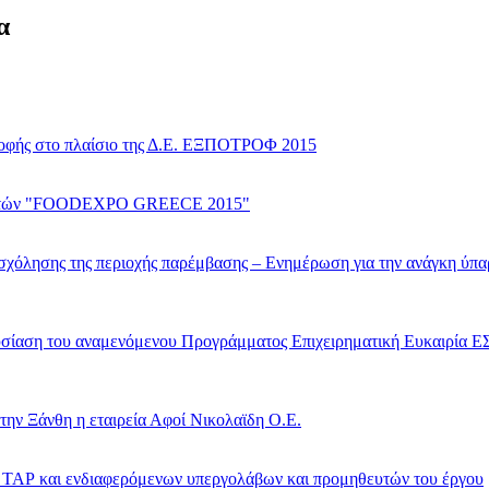
α
οφής στο πλαίσιο της Δ.Ε. ΕΞΠΟΤΡΟΦ 2015
& Ποτών "FOODEXPO GREECE 2015"
ασχόλησης της περιοχής παρέμβασης – Ενημέρωση για την ανάγκη ύπα
σίαση του αναμενόμενου Προγράμματος Επιχειρηματική Ευκαιρία 
την Ξάνθη η εταιρεία Αφοί Νικολαϊδη Ο.Ε.
 ΤΑΡ και ενδιαφερόμενων υπεργολάβων και προμηθευτών του έργου