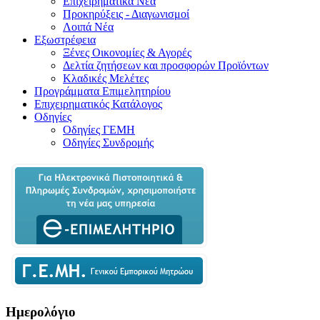
Επιχειρηματικά Νέα
Προκηρύξεις - Διαγωνισμοί
Λοιπά Νέα
Εξωστρέφεια
Ξένες Οικονομίες & Αγορές
Δελτία ζητήσεων και προσφορών Προϊόντων
Κλαδικές Μελέτες
Προγράμματα Επιμελητηρίου
Επιχειρηματικός Κατάλογος
Οδηγίες
Οδηγίες ΓΕΜΗ
Οδηγίες Συνδρομής
Ημερολόγιο