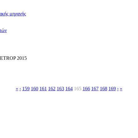
ιακής μηχανής
τών
ς DETROP 2015
«
‹
159
160
161
162
163
164
165
166
167
168
169
›
»