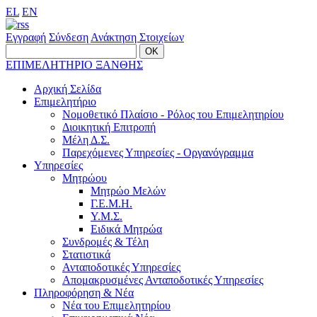
EL
EN
Εγγραφή
Σύνδεση
Ανάκτηση Στοιχείων
ΕΠΙΜΕΛΗΤΗΡΙΟ ΞΑΝΘΗΣ
Αρχική Σελίδα
Επιμελητήριο
Νομοθετικό Πλαίσιο - Ρόλος του Επιμελητηρίου
Διοικητική Επιτροπή
Μέλη Δ.Σ.
Παρεχόμενες Υπηρεσίες - Οργανόγραμμα
Υπηρεσίες
Μητρώου
Μητρώο Μελών
Γ.Ε.Μ.Η.
Υ.Μ.Σ.
Ειδικά Μητρώα
Συνδρομές & Τέλη
Στατιστικά
Ανταποδοτικές Υπηρεσίες
Απομακρυσμένες Ανταποδοτικές Υπηρεσίες
Πληροφόρηση & Νέα
Νέα του Επιμελητηρίου