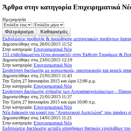
Άρθρα στην κατηγορία Επιχειρηματικά Νέ
Ημερομηνία
Εκδηλώσεις προβολής & προώθησης μεσογειακών προϊόντων διατρ
Δημοσιεύθηκε στις 26/01/2015 11:52
Στην κατηγορία:
Επιχειρηματικά Νέα
151 επιβεβαιωμένοι ξένοι αγοραστές στην Έκθεση Τροφίμων 
Δημοσιεύθηκε στις 23/01/2015 12:19
Στην κατηγορία:
Επιχειρηματικά Νέα
Συνάντηση δικτύωσης με κοινωνικούς, οικονομικούς και φορείς απ
Δημοσιεύθηκε στις 21/01/2015 11:43
Την Τρίτη 27 Ιανουαρίου 2015 και ώρα 12:00 μ.μ.
Στην κατηγορία:
Επιχειρηματικά Νέα
Συνάντηση Δικτύωσης στήριξης των Αυτοαπασχολούμενων – Παρου
Δημοσιεύθηκε στις 21/01/2015 11:37
Την Τρίτη 27 Ιανουαρίου 2015 και ώρα 10:00 π.μ.
Στην κατηγορία:
Επιχειρηματικά Νέα
Νέα διάκριση για κρασί του "Ανατολικού Αμπελώνα" που παράγει σ
Δημοσιεύθηκε στις 14/01/2015 11:21
Στην κατηγορία:
Επιχειρηματικά Νέα
Εκδηλώσεις δικτύωσης μεταξύ υποψήφιων βασικών εργολάβων του