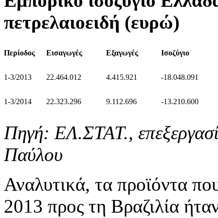
Εμπορικό ισοζύγιο Ελλάδα
πετρελαιοειδή (ευρώ)
Περίοδος
Εισαγωγές
Εξαγωγές
Ισοζύγιο
1-3/2013
22.464.012
4.415.921
-18.048.091
1-3/2014
22.323.296
9.112.696
-13.210.600
Πηγή: ΕΛ.ΣΤΑΤ., επεξεργασ
Παύλου
Αναλυτικά, τα προϊόντα πο
2013 προς τη Βραζιλία ήτα