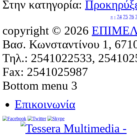
Στην κατηγορία:
Προκηρύξε
«
‹
74
75
76
copyright © 2026
ΕΠΙΜΕΛ
Βασ. Κωνσταντίνου 1, 671
Τηλ.: 2541022533, 254102
Fax: 2541025987
Bottom menu 3
Επικοινωνία