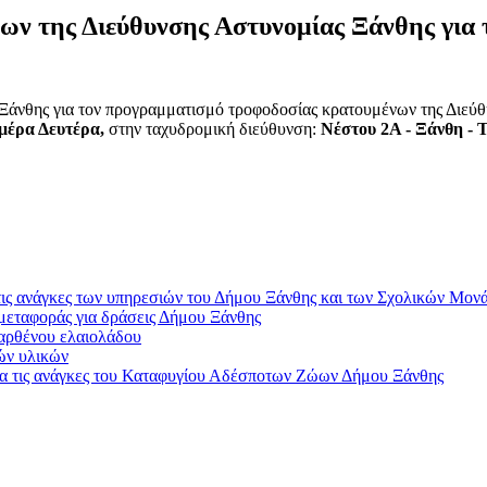
ν της Διεύθυνσης Αστυνομίας Ξάνθης για τ
άνθης για τον προγραμματισμό τροφοδοσίας κρατουμένων της Διεύθ
ημέρα Δευτέρα,
στην ταχυδρομική διεύθυνση:
Νέστου 2Α - Ξάνθη - 
 τις ανάγκες των υπηρεσιών του Δήμου Ξάνθης και των Σχολικών Μον
 μεταφοράς για δράσεις Δήμου Ξάνθης
παρθένου ελαιολάδου
ών υλικών
ια τις ανάγκες του Καταφυγίου Αδέσποτων Ζώων Δήμου Ξάνθης