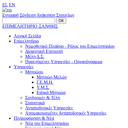
EL
EN
Εγγραφή
Σύνδεση
Ανάκτηση Στοιχείων
ΕΠΙΜΕΛΗΤΗΡΙΟ ΞΑΝΘΗΣ
Αρχική Σελίδα
Επιμελητήριο
Νομοθετικό Πλαίσιο - Ρόλος του Επιμελητηρίου
Διοικητική Επιτροπή
Μέλη Δ.Σ.
Παρεχόμενες Υπηρεσίες - Οργανόγραμμα
Υπηρεσίες
Μητρώου
Μητρώο Μελών
Γ.Ε.Μ.Η.
Υ.Μ.Σ.
Ειδικά Μητρώα
Συνδρομές & Τέλη
Στατιστικά
Ανταποδοτικές Υπηρεσίες
Απομακρυσμένες Ανταποδοτικές Υπηρεσίες
Πληροφόρηση & Νέα
Νέα του Επιμελητηρίου