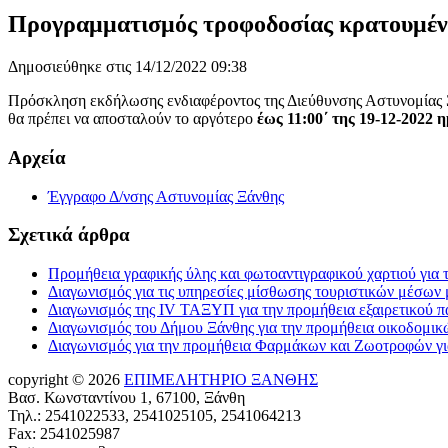
Προγραμματισμός τροφοδοσίας κρατουμένω
Δημοσιεύθηκε στις 14/12/2022 09:38
Πρόσκληση εκδήλωσης ενδιαφέροντος της Διεύθυνσης Αστυνομίας Ξ
θα πρέπει να αποσταλούν το αργότερο
έως 11:00΄ της 19-12-2022 
Αρχεία
Έγγραφο Δ/νσης Αστυνομίας Ξάνθης
Σχετικά άρθρα
Προμήθεια γραφικής ύλης και φωτοαντιγραφικού χαρτιού για
Διαγωνισμός για τις υπηρεσίες μίσθωσης τουριστικών μέσων
Διαγωνισμός της IV ΤΑΞΥΠ για την προμήθεια εξαιρετικού 
Διαγωνισμός του Δήμου Ξάνθης για την προμήθεια οικοδομικ
Διαγωνισμός για την προμήθεια Φαρμάκων και Ζωοτροφών γ
copyright © 2026
ΕΠΙΜΕΛΗΤΗΡΙΟ ΞΑΝΘΗΣ
Βασ. Κωνσταντίνου 1, 67100, Ξάνθη
Τηλ.: 2541022533, 2541025105, 2541064213
Fax: 2541025987