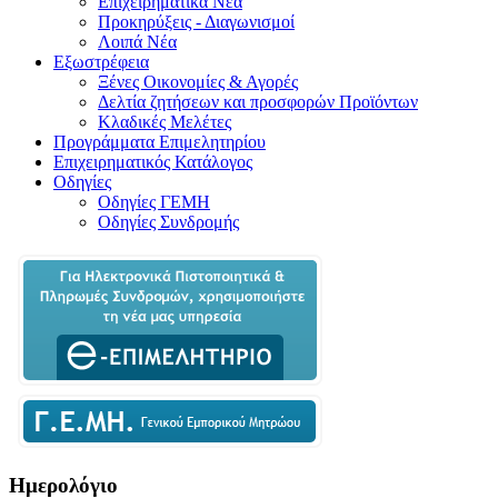
Επιχειρηματικά Νέα
Προκηρύξεις - Διαγωνισμοί
Λοιπά Νέα
Εξωστρέφεια
Ξένες Οικονομίες & Αγορές
Δελτία ζητήσεων και προσφορών Προϊόντων
Κλαδικές Μελέτες
Προγράμματα Επιμελητηρίου
Επιχειρηματικός Κατάλογος
Οδηγίες
Οδηγίες ΓΕΜΗ
Οδηγίες Συνδρομής
Ημερολόγιο