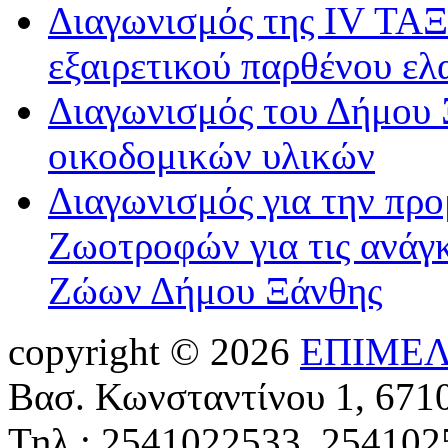
Διαγωνισμός της IV ΤΑΞ
εξαιρετικού παρθένου ελ
Διαγωνισμός του Δήμου 
οικοδομικών υλικών
Διαγωνισμός για την πρ
Ζωοτροφών για τις ανάγ
Ζώων Δήμου Ξάνθης
copyright © 2026
ΕΠΙΜΕΛ
Βασ. Κωνσταντίνου 1, 671
Τηλ.: 2541022533, 254102