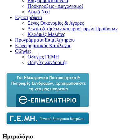
Επιχειρηματικά Νέα
Προκηρύξεις - Διαγωνισμοί
Λοιπά Νέα
Εξωστρέφεια
Ξένες Οικονομίες & Αγορές
Δελτία ζητήσεων και προσφορών Προϊόντων
Κλαδικές Μελέτες
Προγράμματα Επιμελητηρίου
Επιχειρηματικός Κατάλογος
Οδηγίες
Οδηγίες ΓΕΜΗ
Οδηγίες Συνδρομής
Ημερολόγιο