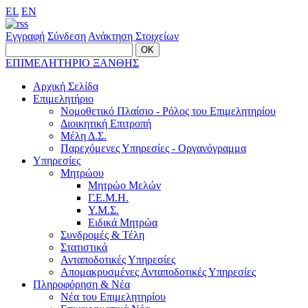
EL
EN
Εγγραφή
Σύνδεση
Ανάκτηση Στοιχείων
ΕΠΙΜΕΛΗΤΗΡΙΟ ΞΑΝΘΗΣ
Αρχική Σελίδα
Επιμελητήριο
Νομοθετικό Πλαίσιο - Ρόλος του Επιμελητηρίου
Διοικητική Επιτροπή
Μέλη Δ.Σ.
Παρεχόμενες Υπηρεσίες - Οργανόγραμμα
Υπηρεσίες
Μητρώου
Μητρώο Μελών
Γ.Ε.Μ.Η.
Υ.Μ.Σ.
Ειδικά Μητρώα
Συνδρομές & Τέλη
Στατιστικά
Ανταποδοτικές Υπηρεσίες
Απομακρυσμένες Ανταποδοτικές Υπηρεσίες
Πληροφόρηση & Νέα
Νέα του Επιμελητηρίου